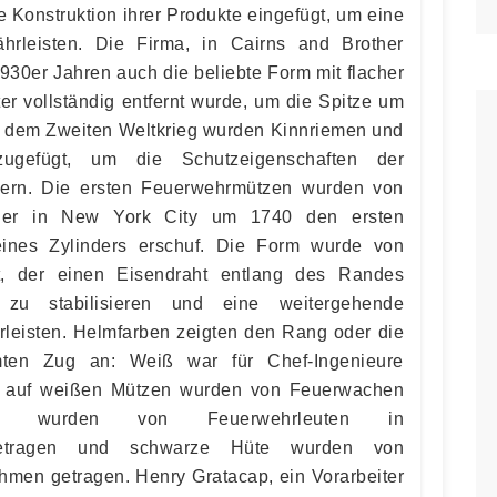
ie Konstruktion ihrer Produkte eingefügt, um eine
hrleisten. Die Firma, in Cairns and Brother
1930er Jahren auch die beliebte Form mit flacher
ter vollständig entfernt wurde, um die Spitze um
h dem Zweiten Weltkrieg wurden Kinnriemen und
inzugefügt, um die Schutzeigenschaften der
ern. Die ersten Feuerwehrmützen wurden von
 der in New York City um 1740 den ersten
eines Zylinders erschuf. Die Form wurde von
t, der einen Eisendraht entlang des Randes
zu stabilisieren und eine weitergehende
rleisten. Helmfarben zeigten den Rang oder die
mten Zug an: Weiß war für Chef-Ingenieure
er auf weißen Mützen wurden von Feuerwachen
me wurden von Feuerwehrleuten in
 getragen und schwarze Hüte wurden von
ehmen getragen. Henry Gratacap, ein Vorarbeiter