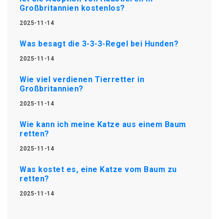
Großbritannien kostenlos?
2025-11-14
Was besagt die 3-3-3-Regel bei Hunden?
2025-11-14
Wie viel verdienen Tierretter in
Großbritannien?
2025-11-14
Wie kann ich meine Katze aus einem Baum
retten?
2025-11-14
Was kostet es, eine Katze vom Baum zu
retten?
2025-11-14