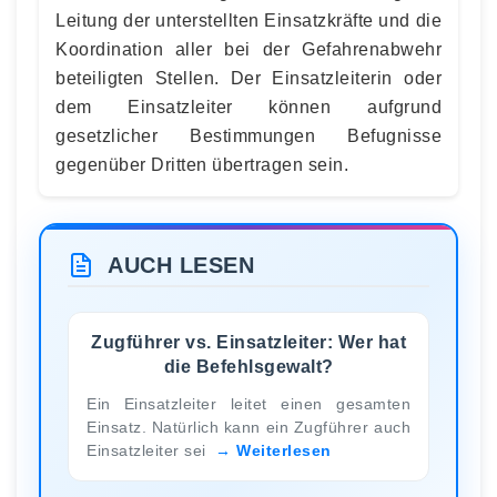
Leitung der unterstellten Einsatzkräfte und die
Koordination aller bei der Gefahrenabwehr
beteiligten Stellen. Der Einsatzleiterin oder
dem Einsatzleiter können aufgrund
gesetzlicher Bestimmungen Befugnisse
gegenüber Dritten übertragen sein.
AUCH LESEN
Zugführer vs. Einsatzleiter: Wer hat
die Befehlsgewalt?
Ein Einsatzleiter leitet einen gesamten
Einsatz. Natürlich kann ein Zugführer auch
Einsatzleiter sei
Weiterlesen