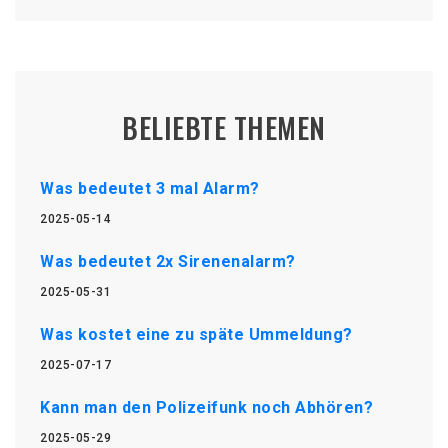
BELIEBTE THEMEN
Was bedeutet 3 mal Alarm?
2025-05-14
Was bedeutet 2x Sirenenalarm?
2025-05-31
Was kostet eine zu späte Ummeldung?
2025-07-17
Kann man den Polizeifunk noch Abhören?
2025-05-29