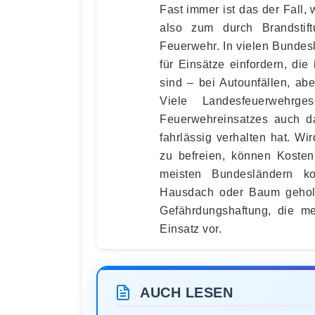
Fast immer ist das der Fall,
also zum durch Brandstif
Feuerwehr. In vielen Bunde
für Einsätze einfordern, d
sind – bei Autoun­fällen, ab
Viele Landes­feu­er­wehr­
Feuerwehr­ein­satzes auch 
fahrlässig verhalten hat. W
zu befreien, können Kosten
meisten Bundes­ländern k
Hausdach oder Baum geholt 
Gefähr­dungs­haftung, die m
Einsatz vor.
AUCH LESEN