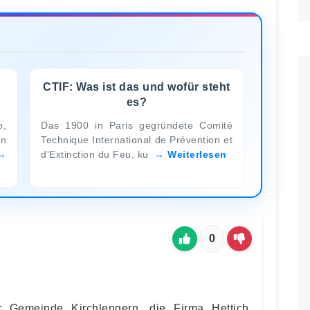
CTIF: Was ist das und wofür steht
es?
b,
Das 1900 in Paris gegründete Comité
on
Technique International de Prévention et
d'Extinction du Feu, ku
Weiterlesen
0
r Gemeinde Kirchlengern, die Firma Hettich,